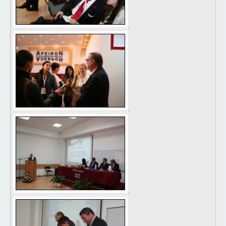
,
,
,