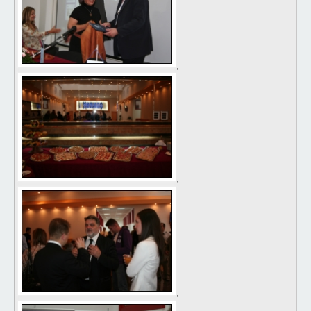
,
,
,