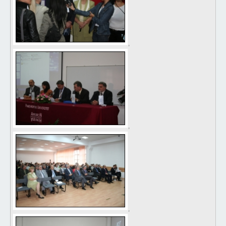
,
,
,