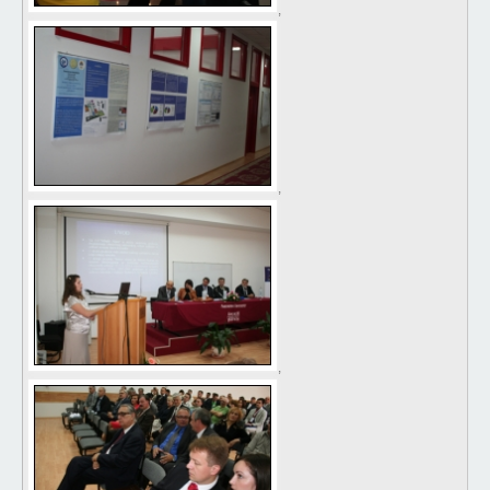
,
,
,