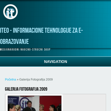
Skoči na glavni sadržaj
ITeO - Informacione tehnologije za e-
obrazovanje
M e d j u n a r o d n i n a u c n o - s t r u c n i s k u p
NAVIGATION
Vi ste ovdje
Početna
» Galerija Fotografija 2009
Galerija Fotografija 2009