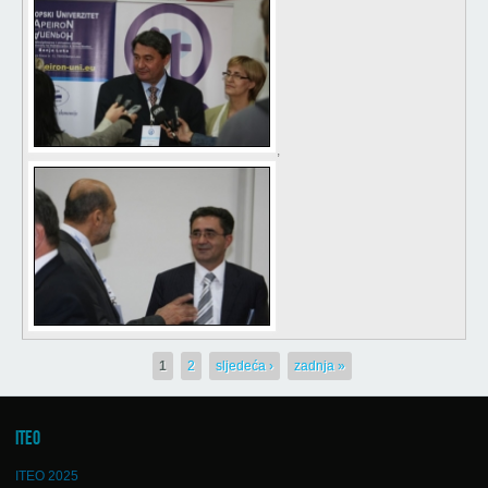
,
Stranice
1
2
sljedeća ›
zadnja »
ITEO
ITEO 2025